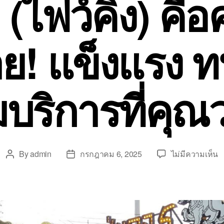
 (ไฟว์คิง) คื
าย! แข็งแรง
มบริการที่คุณ
บ
By
admin
กรกฎาคม 6, 2025
ไม่มีความเห็น
Post
Post
ม
author
date
ห
เต
พ
ได