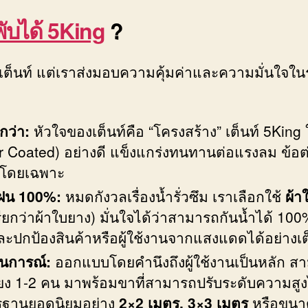
พับได้ 5King
?
เต็นท์ แต่เราส่งมอบความคุ้มค่าและความมั่นใจในร
กว่า:
หัวใจของเต็นท์คือ “โครงสร้าง” เต็นท์ 5King 
r Coated) อย่างดี แข็งแกร่งทนทานต่อแรงลม ข้อ
ักโดยเฉพาะ
นฝน 100%:
หมดกังวลเรื่องน้ำรั่วซึม เราเลือกใช้
ผ้า
รียกว่าผ้าใบยาง) มั่นใจได้ว่าสามารถกันน้ำได้ 100
และปกป้องสินค้าหรือผู้ใช้งานจากแสงแดดได้อย่างเ
านการณ์:
ออกแบบโดยคำนึงถึงผู้ใช้งานเป็นหลัก สา
ียง 1-2 คน มาพร้อมขาที่สามารถปรับระดับความสู
าตรฐานยอดนิยมอย่าง
2×2 เมตร, 3×3 เมตร
หรือขนาด