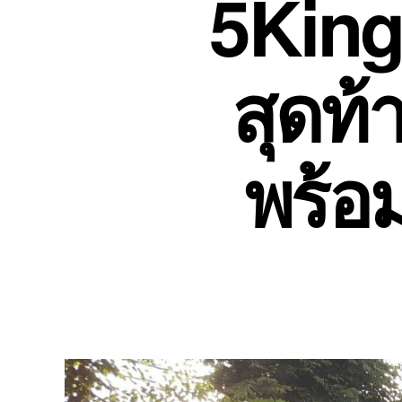
5King
สุดท้
พร้อ