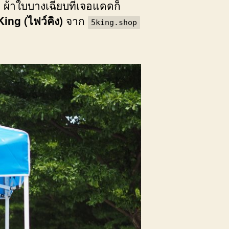
งอ ผ้าใบบางเฉียบที่เจอแดดก็
King (ไฟว์คิง)
จาก
5king.shop