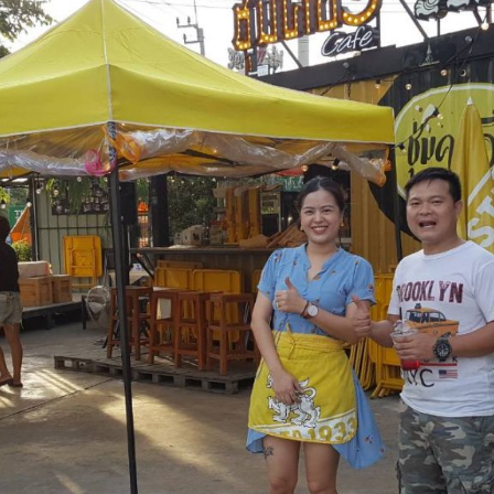
ค
5
(ไ
คิ
ค
ค
ต
สุ
แ
แ
ท
พ
บ
ที่
ค
ว