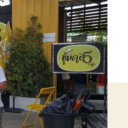
ุณภาพ?
King
ฟว์
ง)
ือ
ำ
อบ
ดท้าย!
ข็ง
รง
นทาน
ร้อม
ริการ
ุณ
างใจ