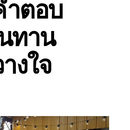
อคำตอบ
 ทนทาน
วางใจ
น
อง
า
็นท์
ับ
้