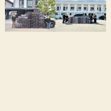
เสียงจากลูกค้าของเรา: ความ
ประทับใจที่บอกต่อ!
“ประทับใจมากค่ะ ช่างมาตรงเวลาเป๊ะ ทำงานเร็ว
และเรียบร้อยมาก มุ้งลวดสวยงามและแข็งแร
งมากๆ ค่ะ ตอนนี้เปิดหน้าต่างนอนได้อย่างสบายใจ
ไม่มียุงมารบกวนเลย!”
คุณอนงค์ (ลาดพร้าว)
“เคยใช้บริการที่อื่นแล้วไม่ค่อยประทับใจครับ แต่