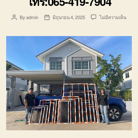
โทร:065-419-7904
บน
By
admin
มิถุนายน 4, 2025
ไม่มีความเห็น
Post
Post
รับ
author
date
ติด
ตั้ง
มุ้ง
ลวด
นอก
สถาน
ที่
คุณภ
ดี
เยี่ยม
บริกา
ถึงที่
ทั่ว
กรุงเท
ปริม
โทร:0