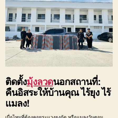
ติดตั้ง
มุ้งลวด
นอกสถานที่:
คืนอิสระให้บ้านคุณ ไร้ยุง ไร้
แมลง!
เบื่อไหมที่ต้องคอยระแวงยุงกัด หรือแมลงวันตอม