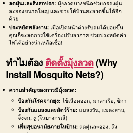
มุ้งลวดบางชนิดช่วยกรองฝุ่น
ลดฝุ่นและสิ่งสกปรก:
ละอองขนาดใหญ่ และช่วยให้บ้านสะอาดขึ้นได้อีก
ด้วย
เมื่อเปิดหน้าต่างรับลมได้บ่อยขึ้น
ประหยัดพลังงาน:
คุณก็จะลดการใช้เครื่องปรับอากาศ ช่วยประหยัดค่า
ไฟได้อย่างน่าเหลือเชื่อ!
ทำไมต้อง
ติดตั้งมุ้งลวด
(Why
Install Mosquito Nets?)
ความสำคัญของการมีมุ้งลวด:
ไข้เลือดออก, มาลาเรีย, ซิกา
ป้องกันโรคจากยุง:
แมลงวัน, แมลงสาบ,
ป้องกันแมลงและสัตว์ร้าย:
จิ้งจก, งู (ในบางกรณี)
ลดฝุ่นละออง, สิ่ง
เพิ่มสุขอนามัยภายในบ้าน: