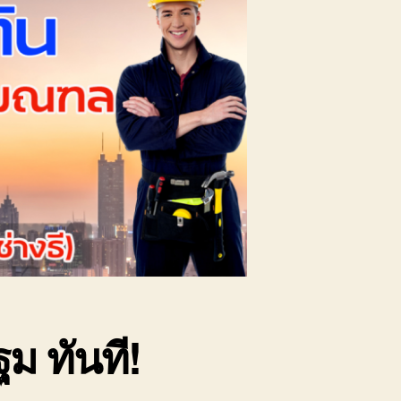
ฐม ทันที!