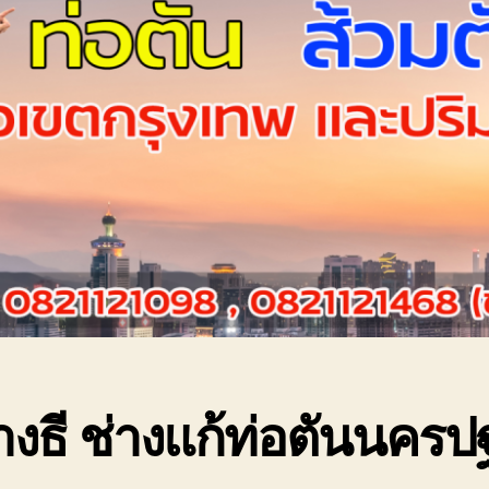
่างธี ช่างแก้ท่อตันนครป