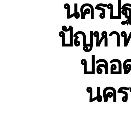
นครปฐม
ปัญหาท่
ปลอดภ
นคร