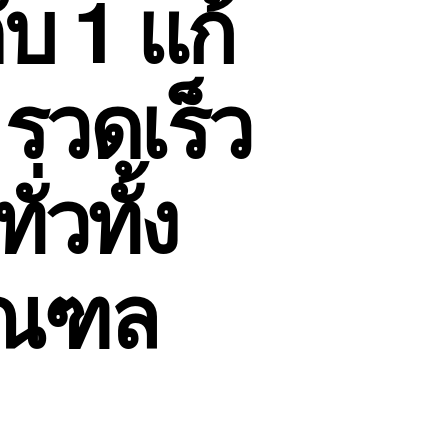
บ 1 แก้
 รวดเร็ว
่วทั้ง
มณฑล